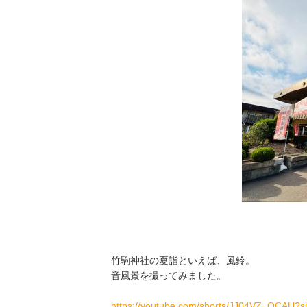
竹駒神社の夏詣といえば、風鈴。
音風景を撮ってみました。
https://youtube.com/shorts/JJ04VZ_QCAU