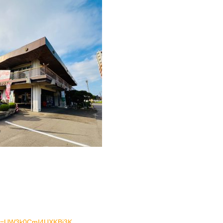
?si=UW3k0CmI4UXKBi3K