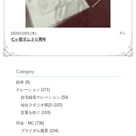
2020/12/03 (木)
ダム
七ヶ宿ダム３０周年
Category
絵本
(9)
ナレーション
(271)
自宅録音ナレーション
(50)
仙台スタジオ探訪
(102)
言葉を紡ぐ
(103)
司会・MC
(736)
ブライダル風景
(234)